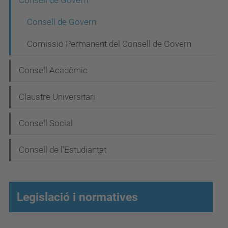
N
Consell de Govern
a
Consell de Govern
v
Comissió Permanent del Consell de Govern
e
g
Consell Acadèmic
a
Claustre Universitari
c
i
Consell Social
ó
Consell de l'Estudiantat
Legislació i normatives