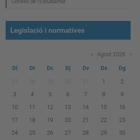
Consell de l'Estudiantat
Legislació i normatives
Agost 2026
Dl
Dt
Dc
Dj
Dv
Ds
Dg
m
27
28
29
30
31
1
2
o
3
4
5
6
7
8
9
n
t
10
11
12
13
14
15
16
h
17
18
19
20
21
22
23
-
24
25
26
27
28
29
30
8