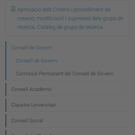
Aprovació dels Criteris i procediment de
creació, modificació i supressió dels grups de
recerca. Catàleg de grups de recerca.
N
Consell de Govern
a
Consell de Govern
v
Comissió Permanent del Consell de Govern
e
g
Consell Acadèmic
a
Claustre Universitari
c
i
Consell Social
ó