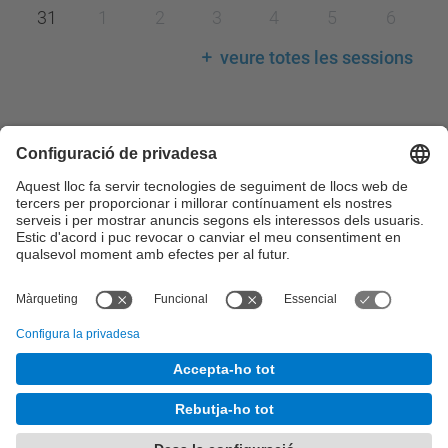
31
1
2
3
4
5
6
veure totes les sessions
Llegenda calendari
Consell de Govern
Comissions del Consell de Govern
Consell Acadèmic
Claustre Universitari
Consell Social
Comissions del Consell Social
© UPC
Desenvolupat amb