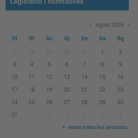
Legislació i normatives
Agost 2026
Dl
Dt
Dc
Dj
Dv
Ds
Dg
m
27
28
29
30
31
1
2
o
3
4
5
6
7
8
9
n
t
10
11
12
13
14
15
16
h
17
18
19
20
21
22
23
-
24
25
26
27
28
29
30
8
31
1
2
3
4
5
6
veure totes les sessions