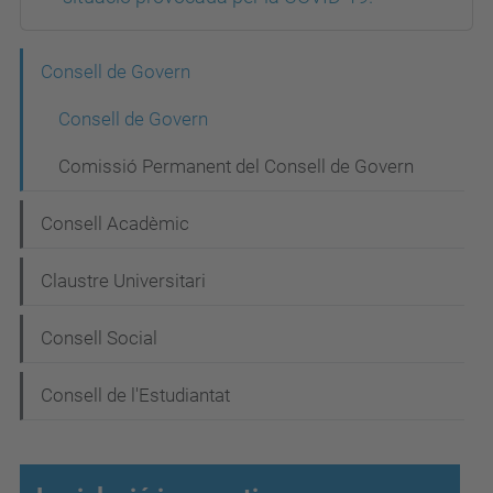
N
Consell de Govern
a
Consell de Govern
v
Comissió Permanent del Consell de Govern
e
g
Consell Acadèmic
a
Claustre Universitari
c
i
Consell Social
ó
Consell de l'Estudiantat