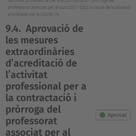
l’activitat professional per a la contractació i pròrroga del
professorat associat per al curs 2021-2022 a causa de la situació
provocada per la COVID-19.
9.4.
Aprovació de
les mesures
extraordinàries
d’acreditació de
l’activitat
professional per a
la contractació i
pròrroga del
Aprovat
professorat
associat per al