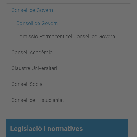
N
Consell de Govern
a
Consell de Govern
v
Comissió Permanent del Consell de Govern
e
g
Consell Acadèmic
a
Claustre Universitari
c
i
Consell Social
ó
Consell de l'Estudiantat
Legislació i normatives