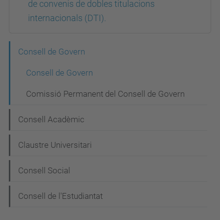
de convenis de dobles titulacions
internacionals (DTI).
N
Consell de Govern
a
Consell de Govern
v
Comissió Permanent del Consell de Govern
e
g
Consell Acadèmic
a
Claustre Universitari
c
i
Consell Social
ó
Consell de l'Estudiantat