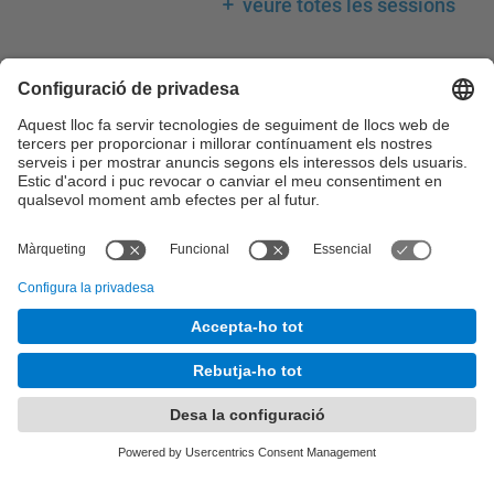
veure totes les sessions
Llegenda calendari
Consell de Govern
Comissions del Consell de Govern
Consell Acadèmic
Claustre Universitari
Consell Social
Comissions del Consell Social
© UPC
Desenvolupat amb
Mapa del lloc
Accessibilitat
Avís legal
Configuració de privadesa