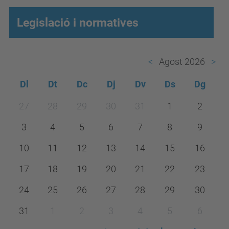
Legislació i normatives
Agost 2026
Dl
Dt
Dc
Dj
Dv
Ds
Dg
m
27
28
29
30
31
1
2
o
3
4
5
6
7
8
9
n
t
10
11
12
13
14
15
16
h
17
18
19
20
21
22
23
-
24
25
26
27
28
29
30
8
31
1
2
3
4
5
6