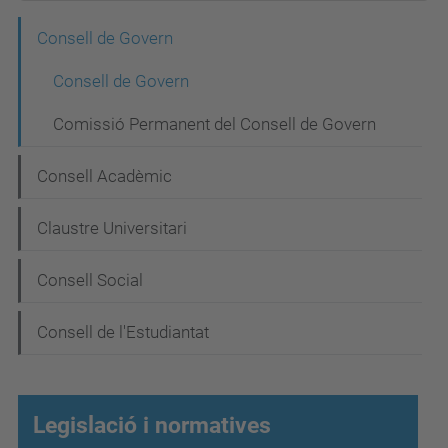
N
Consell de Govern
a
Consell de Govern
v
Comissió Permanent del Consell de Govern
e
g
Consell Acadèmic
a
Claustre Universitari
c
i
Consell Social
ó
Consell de l'Estudiantat
Legislació i normatives