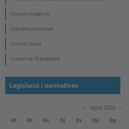
e
g
Consell Acadèmic
a
Claustre Universitari
c
i
Consell Social
ó
Consell de l'Estudiantat
Legislació i normatives
Agost 2026
Dl
Dt
Dc
Dj
Dv
Ds
Dg