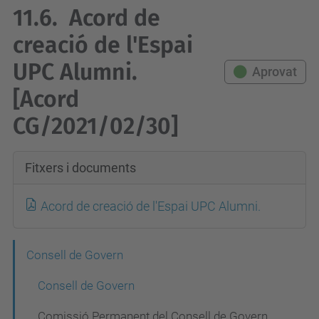
11.6.
Acord de
creació de l'Espai
UPC Alumni.
Aprovat
[Acord
CG/2021/02/30]
Fitxers i documents
Acord de creació de l'Espai UPC Alumni.
N
Consell de Govern
a
Consell de Govern
v
Comissió Permanent del Consell de Govern