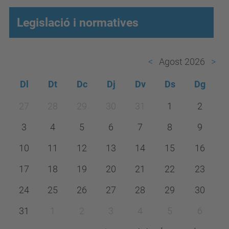
Legislació i normatives
Agost 2026
Dl
Dt
Dc
Dj
Dv
Ds
Dg
m
27
28
29
30
31
1
2
o
3
4
5
6
7
8
9
n
t
10
11
12
13
14
15
16
h
17
18
19
20
21
22
23
-
24
25
26
27
28
29
30
8
31
1
2
3
4
5
6