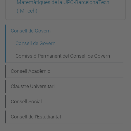
Matemàtiques de la UPC-BarcelonaTech
(IMTech)
N
Consell de Govern
a
Consell de Govern
v
Comissió Permanent del Consell de Govern
e
g
Consell Acadèmic
a
Claustre Universitari
c
i
Consell Social
ó
Consell de l'Estudiantat