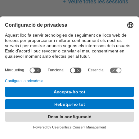
veure totes les sessions
Llegenda calendari
Consell de Govern
Comissions del Consell de Govern
Consell Acadèmic
Claustre Universitari
Consell Social
Comissions del Consell Social
© UPC
Desenvolupat amb
Mapa del lloc
Accessibilitat
Avís legal
Configuració de privadesa