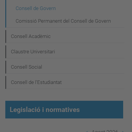
a
Consell de Govern
v
Comissió Permanent del Consell de Govern
e
g
Consell Acadèmic
a
Claustre Universitari
c
i
Consell Social
ó
Consell de l'Estudiantat
Legislació i normatives