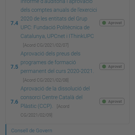
Informe d’auditoria i aprovació
dels comptes anuals de l’exercici
2020 de les entitats del Grup
7.4
Aprovat
UPC: Fundació Politècnica de
Catalunya, UPCnet i IThinkUPC
[Acord
CG/2021/02/07
]
Aprovació dels preus dels
programes de formació
7.5
Aprovat
permanent del curs 2020-2021.
[Acord
CG/2021/02/08
]
Aprovació de la dissolució del
consorci Centre Català del
7.6
Aprovat
Plàstic (CCP).
[Acord
CG/2021/02/09
]
N
Consell de Govern