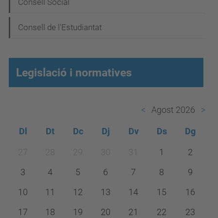
i
Consell Social
ó
Consell de l'Estudiantat
Legislació i normatives
Agost 2026
Dl
Dt
Dc
Dj
Dv
Ds
Dg
m
27
28
29
30
31
1
2
o
3
4
5
6
7
8
9
n
t
10
11
12
13
14
15
16
h
17
18
19
20
21
22
23