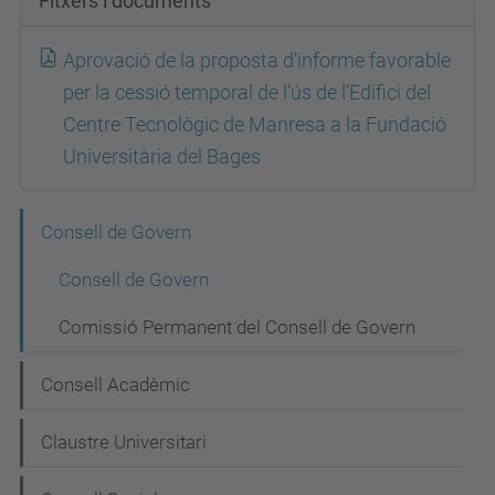
Fitxers i documents
Aprovació de la proposta d'informe favorable
per la cessió temporal de l’ús de l’Edifici del
Centre Tecnològic de Manresa a la Fundació
Universitària del Bages
N
Consell de Govern
a
Consell de Govern
v
Comissió Permanent del Consell de Govern
e
g
Consell Acadèmic
a
Claustre Universitari
c