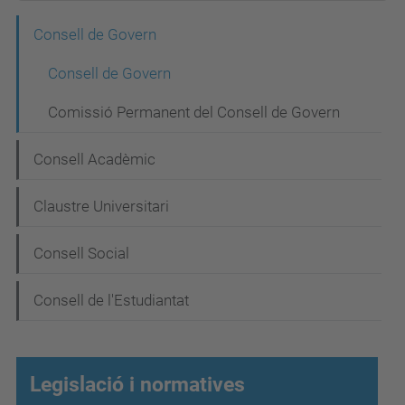
N
Consell de Govern
a
Consell de Govern
v
Comissió Permanent del Consell de Govern
e
g
Consell Acadèmic
a
Claustre Universitari
c
i
Consell Social
ó
Consell de l'Estudiantat
Legislació i normatives