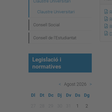
e
Claustre Universitari
g
Claustre Universitari
R
a
R
c
Consell Social
R
i
D
Consell de l'Estudiantat
ó
Legislació i
normatives
Agost 2026
Dl
Dt
Dc
Dj
Dv
Ds
Dg
m
27
28
29
30
31
1
2
o