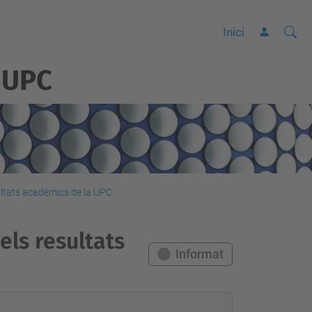
Cerca
C
Inici
e
 UPC
r
c
a
a
v
a
n
ultats acadèmics de la UPC
ç
a
els resultats
d
Informat
a
…