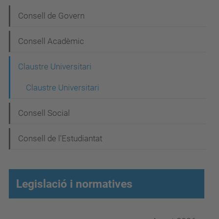
N
Consell de Govern
a
Consell Acadèmic
v
e
Claustre Universitari
g
Claustre Universitari
a
c
Consell Social
i
Consell de l'Estudiantat
ó
Legislació i normatives